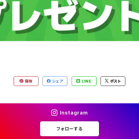
保存
シェア
LINE
ポスト
Instagram
フォローする